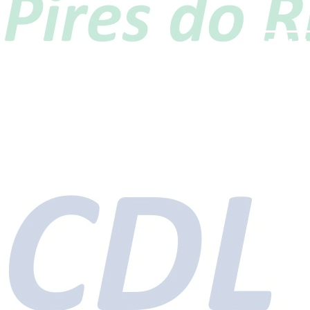
FAL
Visitante nú