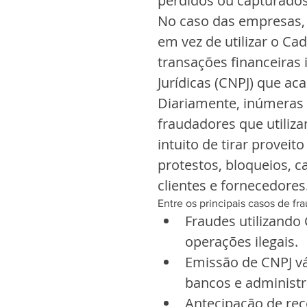
perdidos ou capturados 
No caso das empresas, 
em vez de utilizar o Cad
transações financeiras 
Jurídicas (CNPJ) que ac
Diariamente, inúmeras 
fraudadores que utiliz
intuito de tirar provei
protestos, bloqueios, c
clientes e fornecedores
Entre os principais casos de f
Fraudes utilizando
operações ilegais.  
Emissão de CNPJ vá
bancos e administra
Antecipação de rece