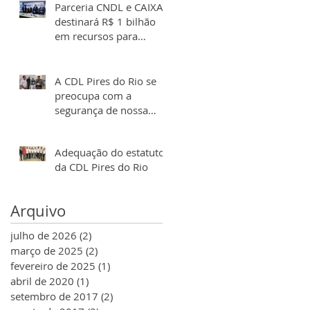
Parceria CNDL e CAIXA
destinará R$ 1 bilhão
em recursos para
segmento varejista
A CDL Pires do Rio se
preocupa com a
segurança de nossa
cidade
Adequação do estatuto
da CDL Pires do Rio
Arquivo
julho de 2026
(2)
2 posts
março de 2025
(2)
2 posts
fevereiro de 2025
(1)
1 post
abril de 2020
(1)
1 post
setembro de 2017
(2)
2 posts